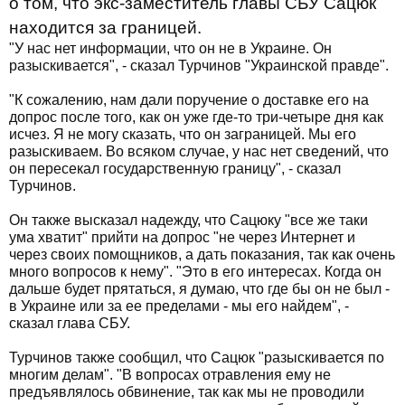
о том, что экс-заместитель главы СБУ Сацюк
находится за границей.
"У нас нет информации, что он не в Украине. Он
разыскивается", - сказал Турчинов "Украинской правде".
"К сожалению, нам дали поручение о доставке его на
допрос после того, как он уже где-то три-четыре дня как
исчез. Я не могу сказать, что он заграницей. Мы его
разыскиваем. Во всяком случае, у нас нет сведений, что
он пересекал государственную границу", - сказал
Турчинов.
Он также высказал надежду, что Сацюку "все же таки
ума хватит" прийти на допрос "не через Интернет и
через своих помощников, а дать показания, так как очень
много вопросов к нему". "Это в его интересах. Когда он
дальше будет прятаться, я думаю, что где бы он не был -
в Украине или за ее пределами - мы его найдем", -
сказал глава СБУ.
Турчинов также сообщил, что Сацюк "разыскивается по
многим делам". "В вопросах отравления ему не
предъявлялось обвинение, так как мы не проводили