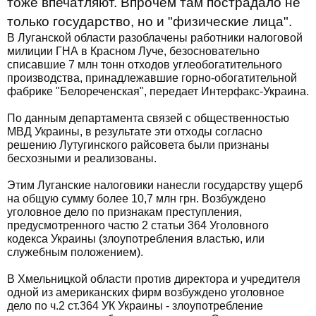
тоже впечатляют. Впрочем там пострадало не
только государство, но и "физические лица".
В Луганской области разоблачены работники налоговой
милиции ГНА в Красном Луче, безосновательно
списавшие 7 млн тонн отходов углеобогатительного
производства, принадлежавшие горно-обогатительной
фабрике "Белореченская", передает Интерфакс-Украина.
По данным департамента связей с общественностью
МВД Украины, в результате эти отходы согласно
решению Лутугинского райсовета были признаны
бесхозными и реализованы.
Этим Луганские налоговики нанесли государству ущерб
на общую сумму более 10,7 млн грн. Возбуждено
уголовное дело по признакам преступления,
предусмотренного частю 2 статьи 364 Уголовного
кодекса Украины (злоупотребления властью, или
служебным положением).
В Хмельницкой области против директора и учредителя
одной из американских фирм возбуждено уголовное
дело по ч.2 ст.364 УК Украины - злоупотребление