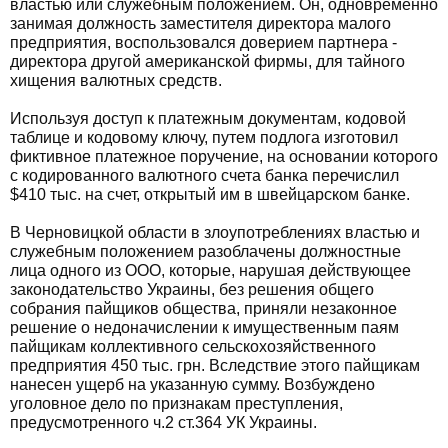
властью или служебным положением. Он, одновременно
занимая должность заместителя директора малого
предприятия, воспользовался доверием партнера -
директора другой американской фирмы, для тайного
хищения валютных средств.
Используя доступ к платежным документам, кодовой
таблице и кодовому ключу, путем подлога изготовил
фиктивное платежное поручение, на основании которого
с кодированного валютного счета банка перечислил
$410 тыс. на счет, открытый им в швейцарском банке.
В Черновицкой области в злоупотреблениях властью и
служебным положением разоблачены должностные
лица одного из ООО, которые, нарушая действующее
законодательство Украины, без решения общего
собрания пайщиков общества, приняли незаконное
решение о недоначислении к имущественным паям
пайщикам коллективного сельскохозяйственного
предприятия 450 тыс. грн. Вследствие этого пайщикам
нанесен ущерб на указанную сумму. Возбуждено
уголовное дело по признакам преступления,
предусмотренного ч.2 ст.364 УК Украины.