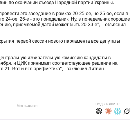
вин по окончании съезда Народной партии Украины.
провести это заседание в рамках 20-25-ое, но 25-ое, если я
то 24-ое. 26-е - это понедельник. Ну, в понедельник хорошие
ению, приемлемой датой может быть 20-23-е", – объяснил
ткрытия первой сессии нового парламента все депутаты
 Центральную избирательную комиссию кандидаты в
оября, и ЦИК принимает соответствующее решение на
я 21. Вот и вся арифметика", - заключил Литвин.
ПОДЫТОЖИТЬ:
Мне нравится