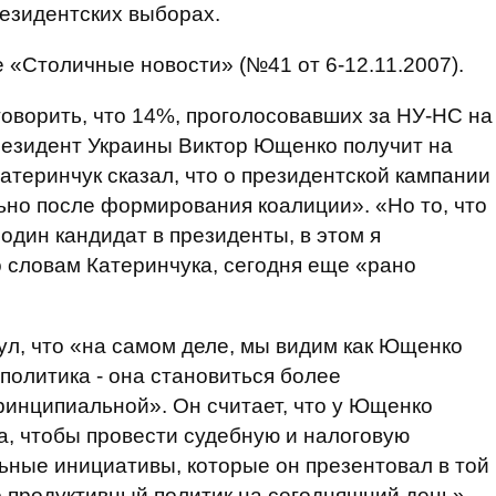
резидентских выборах.
е «Столичные новости» (№41 от 6-12.11.2007).
говорить, что 14%, проголосовавших за НУ-НС на
Президент Украины Виктор Ющенко получит на
атеринчук сказал, что о президентской кампании
ьно после формирования коалиции». «Но то, что
один кандидат в президенты, в этом я
По словам Катеринчука, сегодня еще «рано
ул, что «на самом деле, мы видим как Ющенко
 политика - она становиться более
ринципиальной». Он считает, что у Ющенко
да, чтобы провести судебную и налоговую
ьные инициативы, которые он презентовал в той
 продуктивный политик на сегодняшний день», -