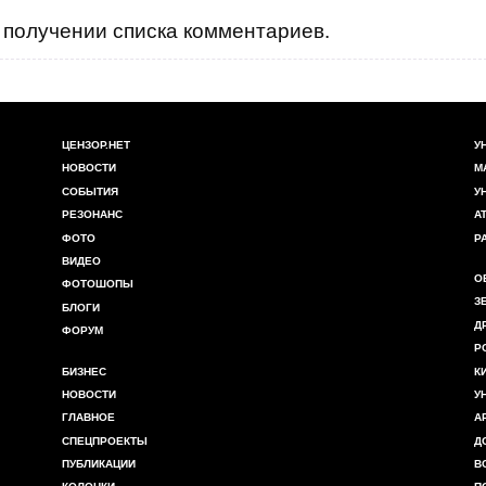
получении списка комментариев.
ЦЕНЗОР.НЕТ
У
НОВОСТИ
М
СОБЫТИЯ
У
РЕЗОНАНС
А
ФОТО
Р
ВИДЕО
О
ФОТОШОПЫ
З
БЛОГИ
Д
ФОРУМ
Р
БИЗНЕС
К
НОВОСТИ
У
ГЛАВНОЕ
А
СПЕЦПРОЕКТЫ
Д
ПУБЛИКАЦИИ
В