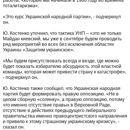
работы, «которые мы начинали в 1988 году во времена
тоталитаризма».
«Это курс Украинской народной партии», - подчеркнул
он.
Ю. Костенко уточнил, что тактика УНП – «это не только
Майдан киевский, мы уже в сентябре будем проводить
ряд мероприятий во всех без исключения областях
Украины «Защитим украинское».
«Мы будем присутствовать всегда и везде, где можно
будет показать избирателю абсурдность этой властной
команды, которая может привести страну к катастрофе»,
- подчеркнул он.
Ю. Костенко также сообщил, что Украинская народная
партия будет формировать правую оппозицию. «Не в
целом сборную «солянку», а правую оппозицию, потому
что именно отсутствие правых в Верховной Раде,
отсутствие в действиях предыдущего либерального
правительства именно правоцентристского направления
и привело к этому страшному украинскому кризису», -
сказал он.