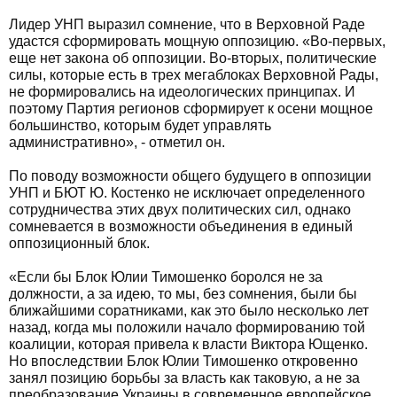
Лидер УНП выразил сомнение, что в Верховной Раде
удастся сформировать мощную оппозицию. «Во-первых,
еще нет закона об оппозиции. Во-вторых, политические
силы, которые есть в трех мегаблоках Верховной Рады,
не формировались на идеологических принципах. И
поэтому Партия регионов сформирует к осени мощное
большинство, которым будет управлять
административно», - отметил он.
По поводу возможности общего будущего в оппозиции
УНП и БЮТ Ю. Костенко не исключает определенного
сотрудничества этих двух политических сил, однако
сомневается в возможности объединения в единый
оппозиционный блок.
«Если бы Блок Юлии Тимошенко боролся не за
должности, а за идею, то мы, без сомнения, были бы
ближайшими соратниками, как это было несколько лет
назад, когда мы положили начало формированию той
коалиции, которая привела к власти Виктора Ющенко.
Но впоследствии Блок Юлии Тимошенко откровенно
занял позицию борьбы за власть как таковую, а не за
преобразование Украины в современное европейское