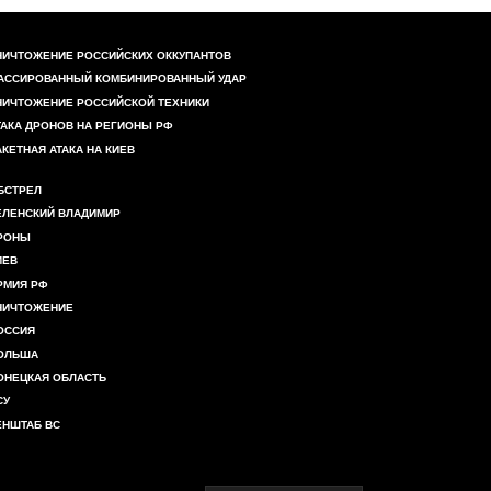
НИЧТОЖЕНИЕ РОССИЙСКИХ ОККУПАНТОВ
АССИРОВАННЫЙ КОМБИНИРОВАННЫЙ УДАР
НИЧТОЖЕНИЕ РОССИЙСКОЙ ТЕХНИКИ
ТАКА ДРОНОВ НА РЕГИОНЫ РФ
АКЕТНАЯ АТАКА НА КИЕВ
БСТРЕЛ
ЕЛЕНСКИЙ ВЛАДИМИР
РОНЫ
ИЕВ
РМИЯ РФ
НИЧТОЖЕНИЕ
ОССИЯ
ОЛЬША
ОНЕЦКАЯ ОБЛАСТЬ
СУ
ЕНШТАБ ВС