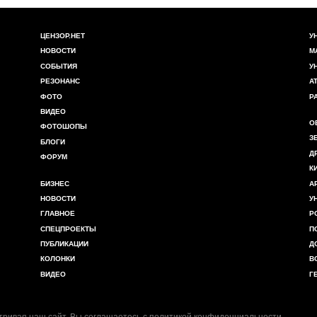
ЦЕНЗОР.НЕТ
У
НОВОСТИ
М
СОБЫТИЯ
У
РЕЗОНАНС
А
ФОТО
Р
ВИДЕО
О
ФОТОШОПЫ
З
БЛОГИ
Д
ФОРУМ
К
БИЗНЕС
А
НОВОСТИ
У
ГЛАВНОЕ
Р
СПЕЦПРОЕКТЫ
П
ПУБЛИКАЦИИ
Д
КОЛОНКИ
В
ВИДЕО
Г