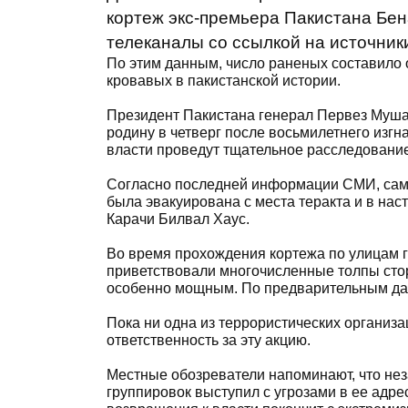
кортеж экс-премьера Пакистана Бен
телеканалы со ссылкой на источник
По этим данным, число раненых составило о
кровавых в пакистанской истории.
Президент Пакистана генерал Первез Муша
родину в четверг после восьмилетнего изгн
власти проведут тщательное расследовани
Согласно последней информации СМИ, сама
была эвакуирована с места теракта и в на
Карачи Билвал Хаус.
Во время прохождения кортежа по улицам г
приветствовали многочисленные толпы стор
особенно мощным. По предварительным дан
Пока ни одна из террористических организа
ответственность за эту акцию.
Местные обозреватели напоминают, что нез
группировок выступил с угрозами в ее адрес