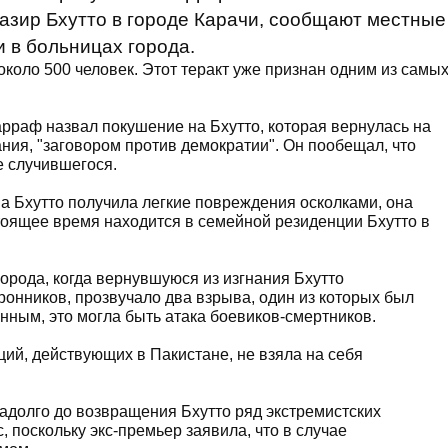
азир Бхутто в городе Карачи, сообщают местные
и в больницах города.
коло 500 человек. Этот теракт уже признан одним из самы
рраф назвал покушение на Бхутто, которая вернулась на
ания, "заговором против демократии". Он пообещал, что
е случившегося.
 Бхутто получила легкие повреждения осколками, она
стоящее время находится в семейной резиденции Бхутто в
орода, когда вернувшуюся из изгнания Бхутто
онников, прозвучало два взрыва, один из которых был
ным, это могла быть атака боевиков-смертников.
ций, действующих в Пакистане, не взяла на себя
адолго до возвращения Бхутто ряд экстремистских
, поскольку экс-премьер заявила, что в случае