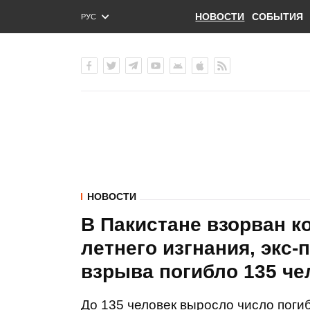
НОВОСТИ
СОБЫТИЯ
РУС
ENG
УКР
НОВОСТИ
В Пакистане взорван к
летнего изгнания, экс-
взрыва погибло 135 че
До 135 человек выросло число поги