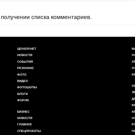
получении списка комментариев.
ЦЕНЗОР.НЕТ
М
НОВОСТИ
У
СОБЫТИЯ
А
РЕЗОНАНС
У
ФОТО
Р
ВИДЕО
О
ФОТОШОПЫ
З
БЛОГИ
Д
ФОРУМ
К
БИЗНЕС
А
НОВОСТИ
У
ГЛАВНОЕ
Р
СПЕЦПРОЕКТЫ
П