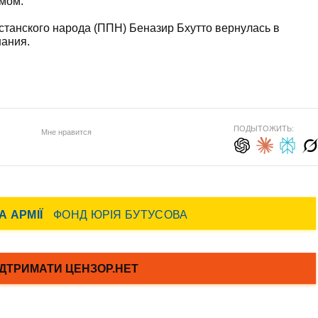
змом.
станского народа (ППН) Беназир Бхутто вернулась в
нания.
ПОДЫТОЖИТЬ:
Мне нравится