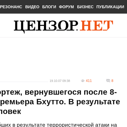
РЕЗОНАНС
ВИДЕО
БЛОГИ
ФОРУМ
БИЗНЕС
ПУБЛИКАЦИИ
411
8
19.10.07 09:38
ортеж, вернувшегося после 8-
премьера Бхутто. В результате
ловек
бших в результате террористической атаки на