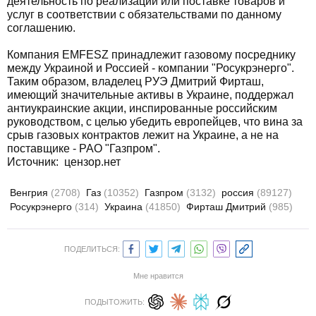
деятельность по реализации или поставке товаров и
услуг в соответствии с обязательствами по данному
соглашению.
Компания EMFESZ принадлежит газовому посреднику
между Украиной и Россией - компании "Росукрэнерго".
Таким образом, владелец РУЭ Дмитрий Фирташ,
имеющий значительные активы в Украине, поддержал
антиукраинские акции, инспированные российским
руководством, с целью убедить европейцев, что вина за
срыв газовых контрактов лежит на Украине, а не на
поставщике - РАО "Газпром".
Источник: цензор.нет
Венгрия
(2708)
Газ
(10352)
Газпром
(3132)
россия
(89127)
Росукрэнерго
(314)
Украина
(41850)
Фирташ Дмитрий
(985)
ПОДЕЛИТЬСЯ:
Мне нравится
ПОДЫТОЖИТЬ: