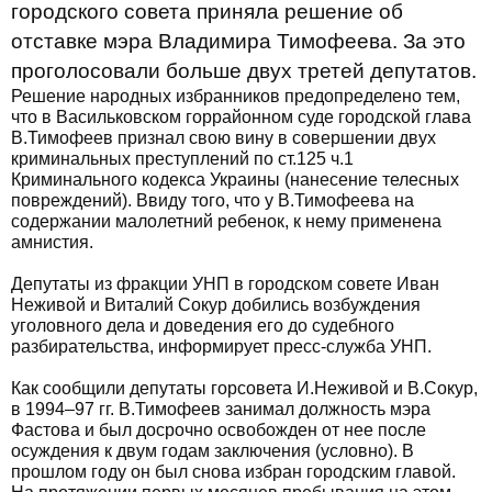
городского совета приняла решение об
отставке мэра Владимира Тимофеева. За это
проголосовали больше двух третей депутатов.
Решение народных избранников предопределено тем,
что в Васильковском горрайонном суде городской глава
В.Тимофеев признал свою вину в совершении двух
криминальных преступлений по ст.125 ч.1
Криминального кодекса Украины (нанесение телесных
повреждений). Ввиду того, что у В.Тимофеева на
содержании малолетний ребенок, к нему применена
амнистия.
Депутаты из фракции УНП в городском совете Иван
Неживой и Виталий Сокур добились возбуждения
уголовного дела и доведения его до судебного
разбирательства, информирует пресс-служба УНП.
Как сообщили депутаты горсовета И.Неживой и В.Сокур,
в 1994–97 гг. В.Тимофеев занимал должность мэра
Фастова и был досрочно освобожден от нее после
осуждения к двум годам заключения (условно). В
прошлом году он был снова избран городским главой.