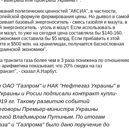
а - выигрыш или проигрыш Украины?".
ваний политических ценностей "АКСИА", в частности,
ропейской формуле формирования цены. Но дьявол в само
вает базовый энергоноситель - смесь газойля и мазута, в
 энергоноситель - уголь и мазут. Если использовать в
и мазут, то уже на сегодня цена составляла бы $140-160.
 экономия составила бы $5 млрд. Если прибавить к этой
ите и $500 млн. на хранилищах, получается баснословная
украинской экономики".
а транзита газа более чем в 3 раза понижена по отношени
арифметика показывает, что 20% скидка на газ
анзит", - сказал А.Нарбут.
ы ОАО "Газпром" и НАК "Нефтегаз Украины" в
краины и Росии подписали контракт купли-
2019 гг. Такому развитию событий
еговоры Премьер-министра Украины
легой Владимиром Путиным. По итогам
а" и "Газпрома" было дано поручение до