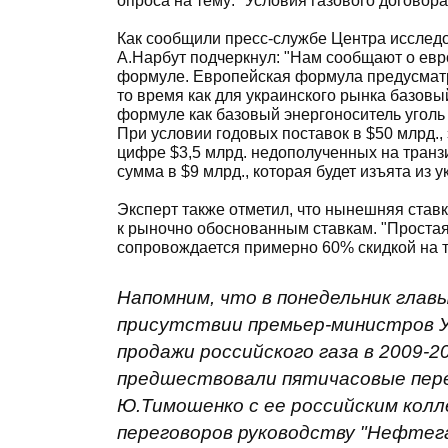
опроса на тему: "Условия газового договор
Как сообщили пресс-службе Центра исследо
А.Нарбут подчеркнул: "Нам сообщают о ев
формуле. Европейская формула предусматри
то время как для украинского рынка базовый
формуле как базовый энергоноситель уголь 
При условии годовых поставок в $50 млрд.,
цифре $3,5 млрд. недополученных на транз
сумма в $9 млрд., которая будет изъята из 
Эксперт также отметил, что нынешняя ставк
к рыночно обоснованным ставкам. "Простая 
сопровождается примерно 60% скидкой на тр
Напомним, что в понедельник глав
присутствии премьер-министров У
продажи российского газа в 2009-
предшествовали пятичасовые пер
Ю.Тимошенко с ее российским кол
переговоров руководству "Нефтегаз