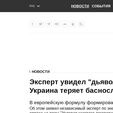
НОВОСТИ
СОБЫТИЯ
РУС
ENG
УКР
НОВОСТИ
Эксперт увидел "дьяво
Украина теряет баснос
В европейскую формулу формировани
Об этом заявил независимый эксперт по эн