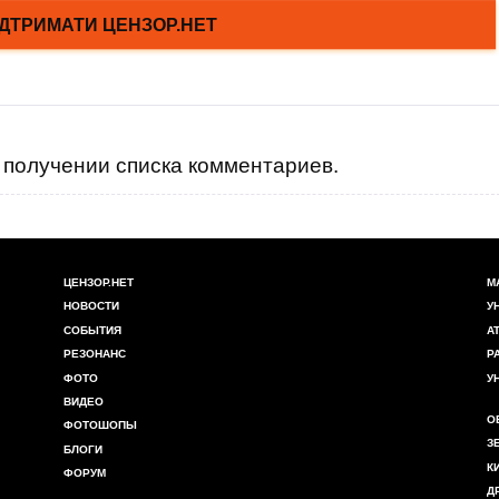
получении списка комментариев.
ЦЕНЗОР.НЕТ
М
НОВОСТИ
У
СОБЫТИЯ
А
РЕЗОНАНС
Р
ФОТО
У
ВИДЕО
О
ФОТОШОПЫ
З
БЛОГИ
К
ФОРУМ
Д