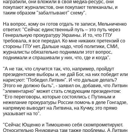
награбили, они вложили в свой медиа-ресурс, они
покупают журналистов, они покупают телеканалы, и
таким образом "забалтывают" схему".
На вопрос, кому он готов отдать те записи, Мельниченко
ответил: "Сейчас единственный путь – это путь через
Генеральную прокуратуру Украины. И то, что ГПУ
требовала, я все передал. Ко мне никаких претензий со
стороны ГПУ нет. Дальше надо, чтоб политики, СМИ,
журналисты обязательно поднимали этот вопрос,
поднимали и спрашивали у них, что, где и когда".
"А не так, что случится так, что, например, пройдут
президентские выборы и, не дай Бог, на них победит или
нарисуют: "Победил Литвин". И что дальше делать?
Этого не должно быть", - заявил он, добавив, что Литвин
"элементарно" может стать следующим президентом:
"Его переговоры, которые состоялись с Путиным и
нежелание прокуратуры России помочь в деле Гонгадзе,
напрямую выводит на Литвина, на Кучму, это прямо
указывает на то".
"Сейчас Ющенко и Тимошенко себя скомпрометируют.
Относительно Януковича там также проблемы. А Литвин