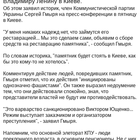
Владимиру Ленину в Киеве.
Об этом заявил историк, член Коммунистической партии
Украины Сергей Гмыря на пресс-конференции в пятницу
в Киеве.
"У меня никаких надежд нет, что займутся его
реставрацией... Мы это сделаем сами, объявим о сборе
средств на реставрацию памятника", - сообщил Гмыря.
По словам историка, "памятник будет стоять в Киеве, как
бы это кому-то не хотелось".
Комментируя действие людей, повредивших памятник,
Гмыря отметил, что их действия "инициированы
однозначно фашистами". Он также выразил недоумение
тем, что они действовали спокойно, зная, что
представители властей не будут им противодействовать.
"Это варварство санкционировано Виктором Ющенко...
Режим выступает заказчиком и организатором
преступления", - заявил Гмыря.
Напомним, что основной элеторат КПУ - люди
преклонного возраста, в основном пенсионеры. Не с них