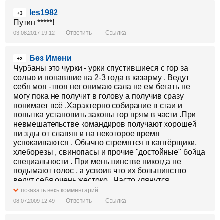
les1982
+3
Путин *****!!
Ответить
Ссылка
03.08.2017 19:12
Без Имени
+2
Чурбаны это чурки - урки спустившиеся с гор за
солью и попавшие на 2-3 года в казарму . Ведут
себя моя -твоя непонимаю сала не ем бегать не
могу пока не получит в голову а получив сразу
понимает всё .Характерно собирание в стаи и
попытка установить законы гор прям в части .При
невмешательстве командиров получают хорошей
пи з ды от славян и на некоторое время
успокаиваются . Обычно стремятся в каптёрщики,
хлеборезы , свинопасы и прочие "достойные" бойца
специальности . При меньшинстве никогда не
подымают голос , а усвоив что их большинство
ведут себя очень жестоко . Часто клянутся
здоровьем своей сестры, матери но считают что
показать весь комментарий
поклястся "неверным" и нарушить клятву это святое
Ответить
Ссылка
08.07.2009 12:49
дело .