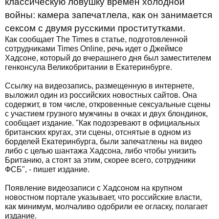
классическую ловушку времен холодной
войны: камера запечатлела, как он занимается
сексом с двумя русскими проститутками.
Как сообщает The Times в статье, подготовленной
сотрудниками Times Online, речь идет о Джеймсе
Хадсоне, который до вчерашнего дня был заместителем
генконсула Великобритании в Екатеринбурге.
Ссылку на видеозапись, размещенную в интернете,
выложил один из российских новостных сайтов. Она
содержит, в том числе, откровенные сексуальные сцены
с участием грузного мужчины в очках и двух блондинок,
сообщает издание. "Как подозревают в официальных
британских кругах, эти сцены, отснятые в одном из
борделей Екатеринбурга, были запечатлены на видео
либо с целью шантажа Хадсона, либо чтобы унизить
Британию, а стоят за этим, скорее всего, сотрудники
ФСБ", - пишет издание.
Появление видеозаписи с Хадсоном на крупном
новостном портале указывает, что российские власти,
как минимум, молчаливо одобрили ее огласку, полагает
издание.