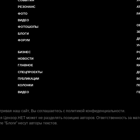
СОБЫТИЯ
У
РЕЗОНАНС
А
ФОТО
Р
ВИДЕО
О
ФОТОШОПЫ
З
БЛОГИ
Д
ФОРУМ
У
БИЗНЕС
Р
НОВОСТИ
А
ГЛАВНОЕ
К
СПЕЦПРОЕКТЫ
Д
ПУБЛИКАЦИИ
В
КОЛОНКИ
П
ВИДЕО
Г
ривая наш сайт, Вы соглашаетесь с
политикой конфиденциальности
.
я Цензор.НЕТ может не разделять позицию авторов. Ответственность за ма
ле "Блоги" несут авторы текстов.