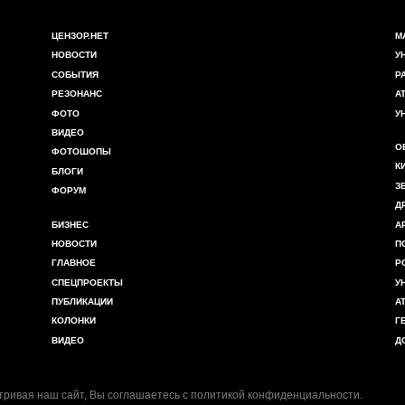
ЦЕНЗОР.НЕТ
М
НОВОСТИ
У
СОБЫТИЯ
Р
РЕЗОНАНС
А
ФОТО
У
ВИДЕО
О
ФОТОШОПЫ
К
БЛОГИ
З
ФОРУМ
Д
БИЗНЕС
А
НОВОСТИ
П
ГЛАВНОЕ
Р
СПЕЦПРОЕКТЫ
У
ПУБЛИКАЦИИ
А
КОЛОНКИ
Г
ВИДЕО
Д
ривая наш сайт, Вы соглашаетесь с
политикой конфиденциальности
.