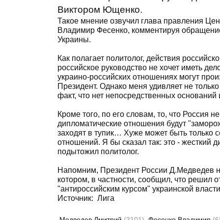
Виктором Ющенко.
Такое мнение озвучил глава правления Цен
Владимир Фесенко, комментируя обращени
Украины.
Как полагает политолог, действия российск
российское руководство не хочет иметь дел
украино-российских отношениях могут произ
Президент. Однако меня удивляет не только 
факт, что нет непосредственных оснований и
Кроме того, по его словам, то, что Россия н
дипломатические отношения будут "заморож
заходят в тупик… Хуже может быть только
отношений. Я бы сказал так: это - жесткий
подытожил политолог.
Напомним, Президент России Д.Медведев 
котором, в частности, сообщил, что решил о
"антироссийским курсом" украинской власти
Источник: Лига
Медведев Дмитрий
(3101)
Фесенко Владимир
(6