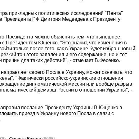
тра прикладных политических исследований "Пента"
е Президента РФ Дмитрия Медведева к Президенту
ого Президента можно объяснить тем, что нынешнее
о с Президентом Ющенко. "Это значит, что изменения в
ойти только после того, как в Украине будет избран новый
резкий тон этого заявления и его содержание, но и тот
 причин для таких действий", - отмечает В.Фесенко.
е направляет своего Посла в Украину, может означать, что
ены". "Фактически российско-украинские отношения
 сокращение дипломатической миссии или вообще разрыв
 дипломатический демарш России в отношении Украины", -
направил послание Президенту Украины В.Ющенко в
тложить приезд в Украину нового Посла в связи с
.
88)
Ющенко Виктор
(8095)