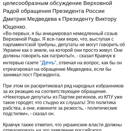
целесообразным обсуждение Верховной
Радой обращения Президента России
Дмитрия Медведева к Президенту Виктору
Ющенко.
«Во-первых, я бы инициировал немедленный созыв
Верховной Рады. Я все-таки верю, что, выступая с
парламентской трибуны, депутаты не могут говорить об
Украине как о земле, на которой они просто живут. Они
должны говорить как патриоты!», - сказал Кравчук в
День
интервью газете "
", отвечая на вопрос, как бы он
отреагировал на обращение Медведева, если бы
занимал пост Президента.
При этом он раскритиковал ряд народных избранников
за их реакцию на соответствующее обращение.
«Некоторые депутаты из Партии регионов, из КПУ уже
такое городят, что стыдно их слушать! Это политика
рабства, а они, извините за резкость, - политические
подстилки», - сказал он.
Кравчук также отметил, что украинские власти должны
отреагировать на это заявление российского