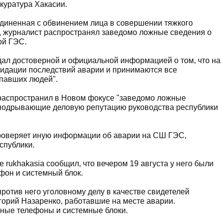
окуратура Хакасии.
единенная с обвинением лица в совершении тяжкого
, журналист распространял заведомо ложные сведения о
ой ГЭС.
дал достоверной и официальной информацией о том, что на
видации последствий аварии и принимаются все
опавших людей".
 распространил в Новом фокусе "заведомо ложные
и подрывающие деловую репутацию руководства республики
роверяет иную информации об аварии на СШ ГЭС,
спублики.
rukhakasia сообщил, что вечером 19 августа у него были
фон и системный блок.
ротив него уголовному делу в качестве свидетелей
горий Назаренко, работавшие на месте аварии.
ьные телефоны и системные блоки.