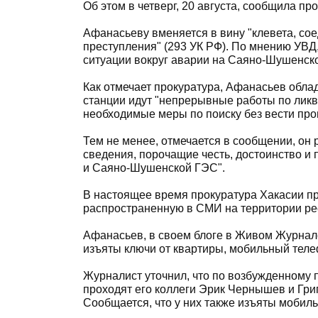
Об этом в четверг, 20 августа, сообщила пр
Афанасьеву вменяется в вину "клевета, со
преступления" (293 УК РФ). По мнению УВД
ситуации вокруг аварии на Саяно-Шушенск
Как отмечает прокуратура, Афанасьев обла
станции идут "непрерывные работы по лик
необходимые меры по поиску без вести пр
Тем не менее, отмечается в сообщении, он
сведения, порочащие честь, достоинство 
и Саяно-Шушенской ГЭС".
В настоящее время прокуратура Хакасии п
распространенную в СМИ на территории ре
Афанасьев, в своем блоге в Живом Журнале 
изъяты ключи от квартиры, мобильный теле
Журналист уточнил, что по возбужденному п
проходят его коллеги Эрик Чернышев и Гри
Сообщается, что у них также изъяты мобил