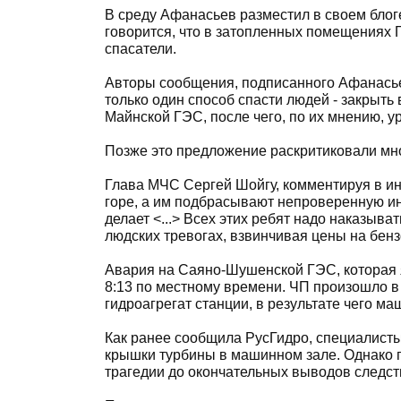
В среду Афанасьев разместил в своем блог
говорится, что в затопленных помещениях 
спасатели.
Авторы сообщения, подписанного Афанасье
только один способ спасти людей - закрыт
Майнской ГЭС, после чего, по их мнению, 
Позже это предложение раскритиковали мн
Глава МЧС Сергей Шойгу, комментируя в ин
горе, а им подбрасывают непроверенную инф
делает <...> Всех этих ребят надо наказыват
людских тревогах, взвинчивая цены на бенз
Авария на Саяно-Шушенской ГЭС, которая я
8:13 по местному времени. ЧП произошло в
гидроагрегат станции, в результате чего м
Как ранее сообщила РусГидро, специалисты
крышки турбины в машинном зале. Однако 
трагедии до окончательных выводов следст