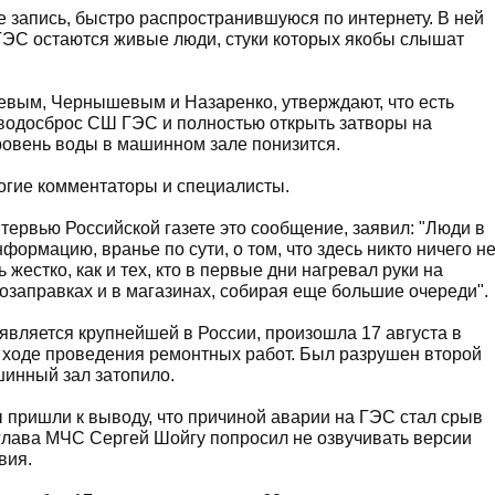
е запись, быстро распространившуюся по интернету. В ней
ГЭС остаются живые люди, стуки которых якобы слышат
вым, Чернышевым и Назаренко, утверждают, что есть
ь водосброс СШ ГЭС и полностью открыть затворы на
уровень воды в машинном зале понизится.
огие комментаторы и специалисты.
тервью Российской газете это сообщение, заявил: "Люди в
ормацию, вранье по сути, о том, что здесь никто ничего н
ь жестко, как и тех, кто в первые дни нагревал руки на
озаправках и в магазинах, собирая еще большие очереди".
вляется крупнейшей в России, произошла 17 августа в
 ходе проведения ремонтных работ. Был разрушен второй
ашинный зал затопило.
 пришли к выводу, что причиной аварии на ГЭС стал срыв
глава МЧС Сергей Шойгу попросил не озвучивать версии
вия.