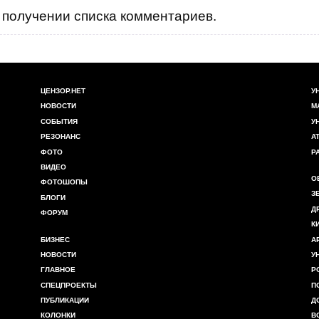
получении списка комментариев.
ЦЕНЗОР.НЕТ
У
НОВОСТИ
М
СОБЫТИЯ
У
РЕЗОНАНС
А
ФОТО
Р
ВИДЕО
О
ФОТОШОПЫ
З
БЛОГИ
Д
ФОРУМ
К
БИЗНЕС
А
НОВОСТИ
У
ГЛАВНОЕ
Р
СПЕЦПРОЕКТЫ
П
ПУБЛИКАЦИИ
Д
КОЛОНКИ
В