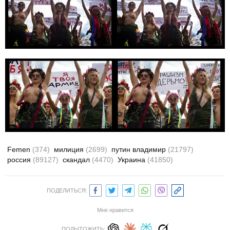
Femen
(374)
милиция
(2699)
путин владимир
(21797)
россия
(89127)
скандал
(4470)
Украина
(41850)
ПОДЕЛИТЬСЯ:
Мне нравится
ПОДЫТОЖИТЬ: