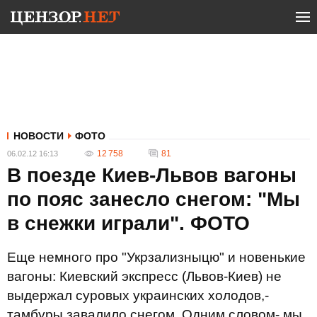
НОВОСТИ
ФОТО
12 758
81
06.02.12 16:13
В поезде Киев-Львов вагоны
по пояс занесло снегом: "Мы
в снежки играли". ФОТО
Еще немного про "Укрзализныцю" и новенькие
вагоны: Киевский экспресс (Львов-Киев) не
выдержал суровых украинских холодов,-
тамбуры завалило снегом. Одним словом- мы