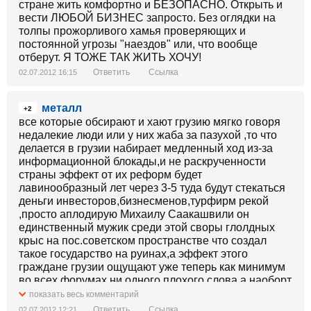
стране жить комфортно и БЕЗОПАСНО. Открыть и
вести ЛЮБОЙ БИЗНЕС запросто. Без оглядки на
толпы прожорливого хамья проверяющих и
постоянной угрозы "наездов" или, что вообще
отберут. Я ТОЖЕ ТАК ЖИТЬ ХОЧУ!
Ответить
Ссылка
02.07.2012 16:15
металл
+2
все которые обсирают и хают грузию мягко говоря
недалекие люди или у них жаба за пазухой ,то что
делается в грузии набирает медленный ход из-за
информационной блокады,и не раскрученности
страны эффект от их реформ будет
лавинообразный лет через 3-5 туда будут стекаться
деньги инвесторов,бизнесменов,турфирм рекой
,просто аплодирую Михаилу Саакашвили он
единственный мужик среди этой своры глолдных
крыс на пос.советском пространстве что создал
такое государство на руинах,а эффект этого
граждане грузии ощущают уже теперь как минимум
во всех форумах ни одного плохого слова,а наоборт
востоженно отзываются о всех службах и о стране в
показать весь комментарий
целом ,а это поверьте не мало
Ответить
Ссылка
02.07.2012 12:21