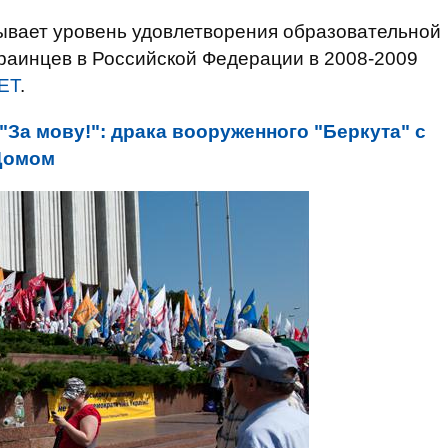
ывает уровень удовлетворения образовательной
краинцев в Российской Федерации в 2008-2009
ЕТ
.
"За мову!": драка вооруженного "Беркута" с
Домом