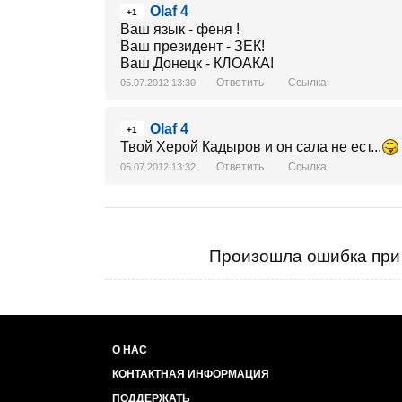
Olaf 4
+1
Ваш язык - феня !
Ваш президент - ЗЕК!
Ваш Донецк - КЛОАКА!
Ответить
Ссылка
05.07.2012 13:30
Olaf 4
+1
Твой Херой Кадыров и он сала не ест...
Ответить
Ссылка
05.07.2012 13:32
Произошла ошибка при 
О НАС
КОНТАКТНАЯ ИНФОРМАЦИЯ
ПОДДЕРЖАТЬ