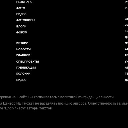
РЕЗОНАНС
Р
ФОТО
У
ВИДЕО
О
ФОТОШОПЫ
З
БЛОГИ
К
ФОРУМ
Д
БИЗНЕС
П
НОВОСТИ
А
ГЛАВНОЕ
Р
СПЕЦПРОЕКТЫ
У
ПУБЛИКАЦИИ
А
КОЛОНКИ
Г
ВИДЕО
Д
ривая наш сайт, Вы соглашаетесь с
политикой конфиденциальности
.
я Цензор.НЕТ может не разделять позицию авторов. Ответственность за ма
ле "Блоги" несут авторы текстов.