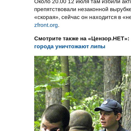
Около 20.00 12 июля там избили ак
препятствовали незаконной вырубке
«скорая», сейчас он находится в «н
zfront.org
.
Смотрите также на «Цензор.НЕТ»:
города уничтожают липы