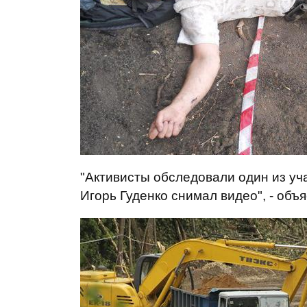
"Активисты обследовали один из уча
Игорь Гуденко снимал видео", - объ