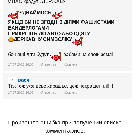
у НАС крадуть ДЕРЖАВУ
ЄДНАЙМОСЬ
ЯКЩО ВИ НЕ ЗГОДНІ З ДІЯМИ ФАШИСТАМИ
БАНДЕРЛОГАМИ
ПРИКРІПІТЬ ДО АВТО АБО ОДЯГУ
ДЕРЖАВНУ СИМВОЛІКУ
бо наші діти будуть
рабами на своїй землі
Ответить
Ссылка
17.07.2012 16:00
вася
+1
Так тож уже всье харашье, цеж покращення!!!!!
Ответить
Ссылка
17.07.2012 16:01
Произошла ошибка при получении списка
комментариев.