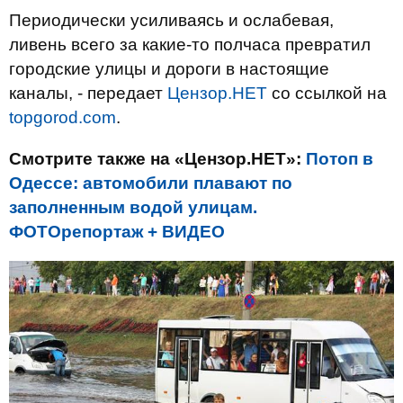
Периодически усиливаясь и ослабевая,
ливень всего за какие-то полчаса превратил
городские улицы и дороги в настоящие
каналы, - передает
Цензор.НЕТ
со ссылкой на
topgorod.com
.
Смотрите также на «Цензор.НЕТ»:
Потоп в
Одессе: автомобили плавают по
заполненным водой улицам.
ФОТОрепортаж + ВИДЕО