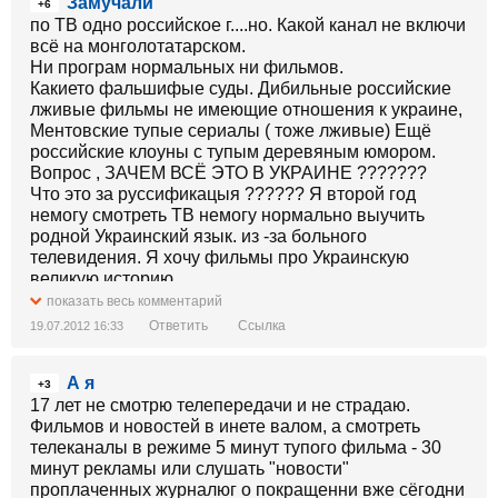
Замучали
+6
по ТВ одно российское г....но. Какой канал не включи
всё на монголотатарском.
Ни програм нормальных ни фильмов.
Какието фальшифые суды. Дибильные российские
лживые фильмы не имеющие отношения к украине,
Ментовские тупые сериалы ( тоже лживые) Ещё
российские клоуны с тупым деревяным юмором.
Вопрос , ЗАЧЕМ ВСЁ ЭТО В УКРАИНЕ ???????
Что это за руссификацыя ?????? Я второй год
немогу смотреть ТВ немогу нормально выучить
родной Украинский язык. из -за больного
телевидения. Я хочу фильмы про Украинскую
великую историю
Хочу Украинские песни, НАхера мне эта алкашная
показать весь комментарий
культкра соседней умирающей страны ????
Ответить
Ссылка
19.07.2012 16:33
Детям нечего смотреть потому что им не нравиться
мультфильмы на российском. Они плохо понимают
А я
КОГДА ЭТО ДИБИЛЬСТВО ЗАКОНЧИТЬСЯ ????
+3
ИЗБАВТЕ УКРАИНЦЕВ ОТ РУССИФИКАЦИИ !!!!!!
17 лет не смотрю телепередачи и не страдаю.
СВОЛОЧИ ОСТАВТЕ УКРАИНУ В
Фильмов и новостей в инете валом, а смотреть
ПОКОЕ!!!!!!!!!!!!!!!!!!!!!!!!!!!!!!!!!!!!!!!!!!!!!!!!!!!!!!!!!!!!!!!!!!!!!!!!!!!!!!!!!!!!!!!!!!!!
телеканалы в режиме 5 минут тупого фильма - 30
минут рекламы или слушать "новости"
проплаченных журналюг о покращенни вже сёгодни