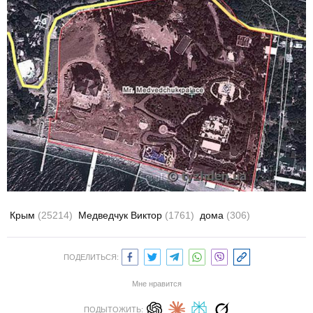
Крым
(25214)
Медведчук Виктор
(1761)
дома
(306)
ПОДЕЛИТЬСЯ:
Мне нравится
ПОДЫТОЖИТЬ: