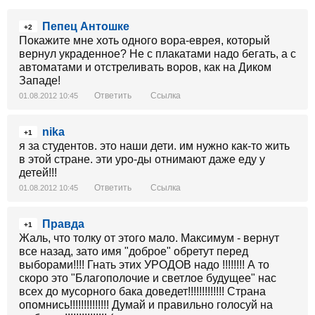
Пепец Антошке
+2
Покажите мне хоть одного вора-еврея, который
вернул украденное? Не с плакатами надо бегать, а с
автоматами и отстреливать воров, как на Диком
Западе!
Ответить
Ссылка
01.08.2012 10:45
nika
+1
я за студентов. это наши дети. им нужно как-то жить
в этой стране. эти уро-ды отнимают даже еду у
детей!!!
Ответить
Ссылка
01.08.2012 10:45
Правда
+1
Жаль, что толку от этого мало. Максимум - вернут
все назад, зато имя "доброе" обретут перед
выборами!!!! Гнать этих УРОДОВ надо !!!!!!!! А то
скоро это "Благополочие и светлое будущее" нас
всех до мусорного бака доведет!!!!!!!!!!!!! Страна
опомнись!!!!!!!!!!!!!! Думай и правильно голосуй на