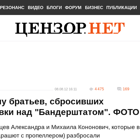
РЕЗОНАНС
ВИДЕО
БЛОГИ
ФОРУМ
БИЗНЕС
ПУБЛИКАЦИИ
4 475
169
08.08.12 16:11
ну братьев, сбросивших
вки над "Бандерштатом". ФОТО
цев Александра и Михаила Кононович, которые в
рашют с пропеллером) разбросали