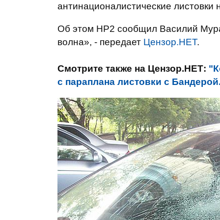
антинационалистические листовки 
Об этом НР2 сообщил Василий Мура
волна», - передает
Цензор.НЕТ
.
Смотрите также на Цензор.НЕТ:
"К
с параплана листовки с Бандеро