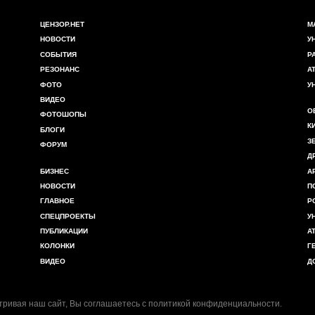
ЦЕНЗОР.НЕТ
М
НОВОСТИ
У
СОБЫТИЯ
Р
РЕЗОНАНС
А
ФОТО
У
ВИДЕО
О
ФОТОШОПЫ
К
БЛОГИ
З
ФОРУМ
Д
БИЗНЕС
А
НОВОСТИ
П
ГЛАВНОЕ
Р
СПЕЦПРОЕКТЫ
У
ПУБЛИКАЦИИ
А
КОЛОНКИ
Г
ВИДЕО
Д
ривая наш сайт, Вы соглашаетесь с
политикой конфиденциальности
.