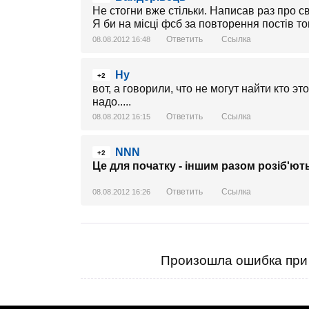
Не стогни вже стільки. Написав раз про сво
Я би на місці фсб за повторення постів то
Ответить
Ссылка
08.08.2012 16:48
Ну
+2
вот, а говорили, что не могут найти кто э
надо.....
Ответить
Ссылка
08.08.2012 16:15
NNN
+2
Це для початку - іншим разом розіб'ють 
Ответить
Ссылка
08.08.2012 16:26
Произошла ошибка при 