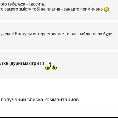
го гебельса - і досить.
го самого змісту тобі не платив - занадто примітивно
то делал! Болтуны интернетовские , и вас найдут если будет
їхні дурні макітри !!!
получении списка комментариев.