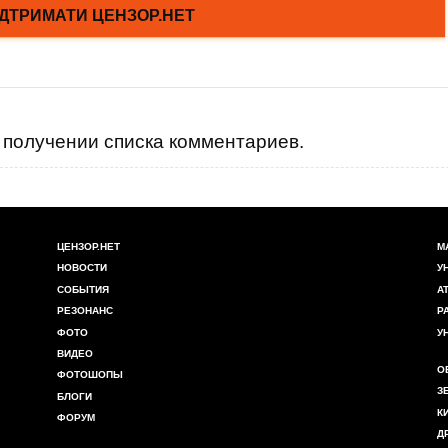
получении списка комментариев.
ЦЕНЗОР.НЕТ
М
НОВОСТИ
У
СОБЫТИЯ
А
РЕЗОНАНС
Р
ФОТО
У
ВИДЕО
О
ФОТОШОПЫ
З
БЛОГИ
К
ФОРУМ
Д