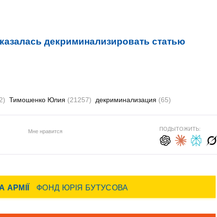
тказалась декриминализировать статью
2)
Тимошенко Юлия
(21257)
декриминализация
(65)
ПОДЫТОЖИТЬ:
Мне нравится