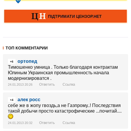
ТОП КОММЕНТАРИИ
ортопед
+6
Тимошенко умница . Только благодаря контрактам
Юлиным Украинская промышленность начала
модернизироватся .
Ответить
Ссылка
24.01.2013 20:26
алек росс
+4
себе же в жопу гвоздь,а не Газпрому..! Последствия
такой добычи просто катастрофические ...почитай....
Ответить
Ссылка
24.01.2013 20:32