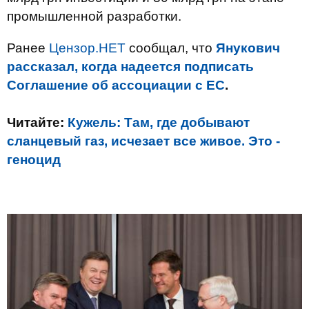
промышленной разработки.
Ранее
Цензор.НЕТ
сообщал, что
Янукович
рассказал, когда надеется подписать
Соглашение об ассоциации с ЕС
.
Читайте:
Кужель: Там, где добывают
сланцевый газ, исчезает все живое. Это -
геноцид