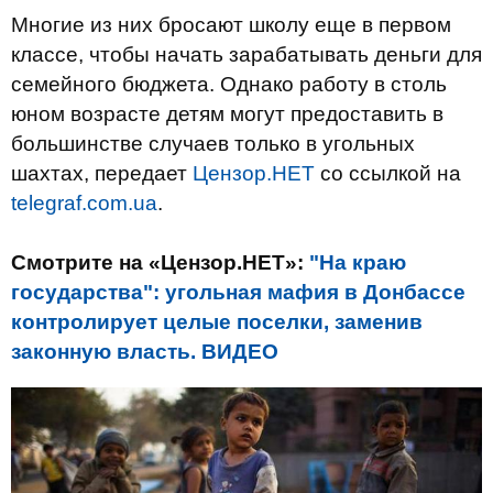
Многие из них бросают школу еще в первом
классе, чтобы начать зарабатывать деньги для
семейного бюджета. Однако работу в столь
юном возрасте детям могут предоставить в
большинстве случаев только в угольных
шахтах, передает
Цензор.НЕТ
со ссылкой на
telegraf.com.ua
.
Смотрите на «Цензор.НЕТ»:
"На краю
государства": угольная мафия в Донбассе
контролирует целые поселки, заменив
законную власть. ВИДЕО