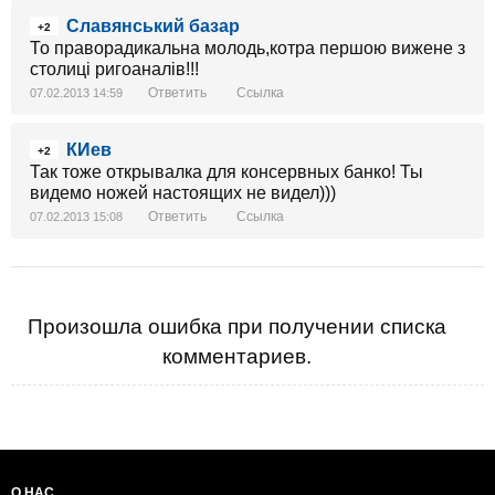
Славянський базар
+2
То праворадикальна молодь,котра першою вижене з
столиці ригоаналів!!!
Ответить
Ссылка
07.02.2013 14:59
КИев
+2
Так тоже открывалка для консервных банко! Ты
видемо ножей настоящих не видел)))
Ответить
Ссылка
07.02.2013 15:08
Произошла ошибка при получении списка
комментариев.
О НАС