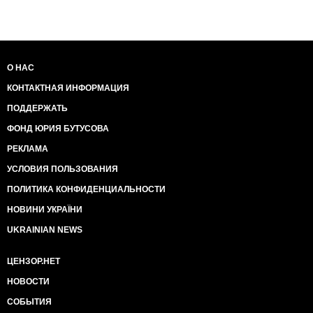
портрет дважды ссученного уголовника Чивокуня. И
прокуроры бы не повесили. Про сувдью уже и
говорить не буду.
О НАС
КОНТАКТНАЯ ИНФОРМАЦИЯ
ПОДДЕРЖАТЬ
ФОНД ЮРИЯ БУТУСОВА
РЕКЛАМА
УСЛОВИЯ ПОЛЬЗОВАНИЯ
ПОЛИТИКА КОНФИДЕНЦИАЛЬНОСТИ
НОВИНИ УКРАЇНИ
UKRAINIAN NEWS
ЦЕНЗОР.НЕТ
НОВОСТИ
СОБЫТИЯ