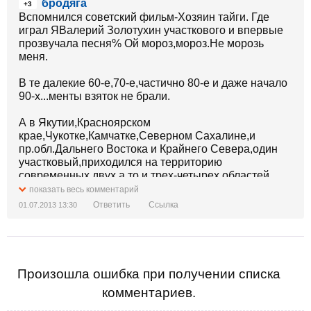
бродяга
Василь Стус
+3
Вспомнился советский фильм-Хозяин тайги. Где
играл ЯВалерий Золотухин участкового и впервые
прозвучала песня% Ой мороз,мороз.Не морозь
меня.
В те далекие 60-е,70-е,частично 80-е и даже начало
90-х...менты взяток не брали.
А в Якутии,Красноярском
крае,Чукотке,Камчатке,Северном Сахалине,и
пр.обл.Дальнего Востока и Крайнего Севера,один
участковый,приходился на территорию
современных двух,а то и трех-четырех областей
современной Украины. И честно обьезжали села и
показать весь комментарий
деревни проверяя все и вся. Символ милиции не
Ответить
Ссылка
01.07.2013 13:30
Глеб Жеглов-он,кстати,отрицательный персонаж,а
знаменитый Аниськин!! Вот кому памятники ставить
надо.
Аниськин не стал бы служить в милиции,если бы
Произошла ошибка при получении списка
министра назначал ссученный уголовник в кресле
комментариев.
президента. И Шарапов бы не стал. И
Жеглов,НИКОГДА бы не повесил в своем кабинете