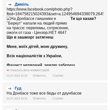
Джміль
+4
https://www.facebook.com/photo.php?
fbid=184758215024393&set=a.124954694338079.26458.1
Ти що казав?
Що в зашморг затягнеш
Мене, моїх дітей, мою дружину,
Всіх націоналістів з України,
Фашист червоний, землю забереш
показать весь комментарий
І на платформи - в болота сибірські,
Ответить
Ссылка
01.07.2013 10:19
Людські кістки - на добриво візьмеш?
Гуд
+3
Ти що казав - ти в тишу закуєш
На Донбасе тоже все беды от даунбасов
Ответить
Ссылка
01.07.2013 10:19
Оцей кортеж оскаженілих тигрів?...