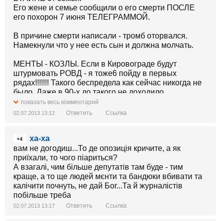
Его жене и семье сообщили о его смерти ПОСЛЕ
его похорон 7 июня ТЕЛЕГРАММОЙ.
В причине смерти написали - тромб оторвался.
Намекнули что у нее есть сын и должна молчать.
МЕНТЫ - КОЗЛЫ. Если в Кировограде будут
штурмовать РОВД - я тоже6 пойду в первых
рядах!!!!!!! Такого беспредела как сейчас никогда не
было. Даже в 90-х до такого не доходило.
показать весь комментарий
Ответить
Ссылка
02.07.2013 13:12
ха-ха
+4
вам не догодиш...То де опозиція кричите, а як
приїхали, то чого піариться?
А взагалі, чим більше депутатів там буде - тим
краще, а то ще людей мєнти та бандюки вбивати та
калічити почнуть, не дай Бог...Та й журналістів
побільше треба
Ответить
Ссылка
02.07.2013 13:17