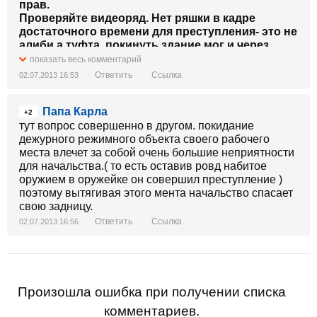
прав.
Проверяйте видеоряд. Нет ряшки в кадре
достаточного времени для преступления- это не
алиби а туфта, покинуть здание мог и через
окно.
показать весь комментарий
Ответить
Ссылка
02.07.2013 16:53
Папа Карла
+2
тут вопрос совершенно в другом. покидание
дежурного режимного объекта своего рабочего
места влечет за собой очень большие неприятности
для начальства.( то есть оставив ровд набитое
оружием в оружейке он совершил преступление )
поэтому вытягивая этого мента начальство спасает
свою задницу.
Ответить
Ссылка
02.07.2013 16:56
Произошла ошибка при получении списка
комментариев.