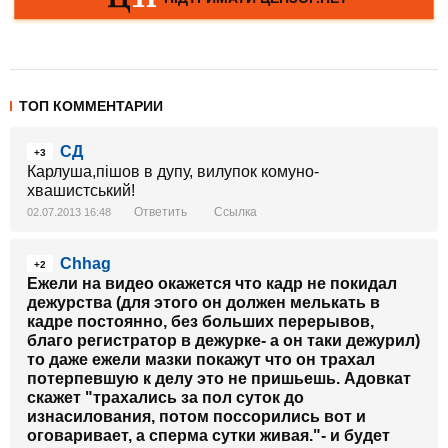
ТОП КОММЕНТАРИИ
СД
+3
Карлуша,пішов в дупу, вилупок комуно-
хвашистський!
Ответить
Ссылка
02.07.2013 16:48
Chhag
+2
Ежели на видео окажется что кадр не покидал
дежурства (для этого он должен мелькать в
кадре постоянно, без больших перерывов,
благо регистратор в дежурке- а он таки дежурил)
то даже ежели мазки покажут что он трахал
потерпевшую к делу это не пришьешь. Адовкат
скажет "трахались за пол суток до
изнасилования, потом поссорились вот и
оговаривает, а сперма сутки живая."- и будет