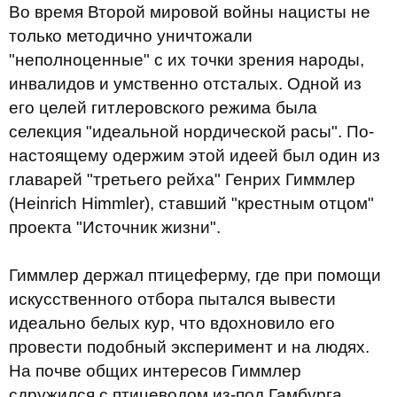
Во время Второй мировой войны нацисты не
только методично уничтожали
"неполноценные" с их точки зрения народы,
инвалидов и умственно отсталых. Одной из
его целей гитлеровского режима была
селекция "идеальной нордической расы". По-
настоящему одержим этой идеей был один из
главарей "третьего рейха" Генрих Гиммлер
(Heinrich Himmler), ставший "крестным отцом"
проекта "Источник жизни".
Гиммлер держал птицеферму, где при помощи
искусственного отбора пытался вывести
идеально белых кур, что вдохновило его
провести подобный эксперимент и на людях.
На почве общих интересов Гиммлер
сдружился с птицеводом из-под Гамбурга