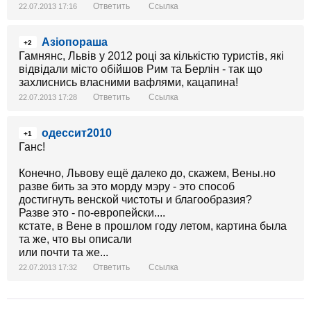
Ответить
Ссылка
22.07.2013 17:16
Азіопораша
+2
Гамнянс, Львів у 2012 році за кількістю туристів, які
відвідали місто обійшов Рим та Берлін - так що
захлиснись власними вафлями, кацапина!
Ответить
Ссылка
22.07.2013 17:28
одессит2010
+1
Ганс!
Конечно, Львову ещё далеко до, скажем, Вены.но
разве бить за это морду мэру - это способ
достигнуть венской чистоты и благообразия?
Разве это - по-европейски....
кстате, в Вене в прошлом году летом, картина была
та же, что вы описали
или почти та же...
Ответить
Ссылка
22.07.2013 17:32