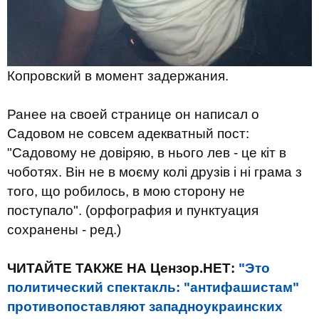
Копровский в момент задержания.
Ранее на своей странице он написал о
Садовом не совсем адекватный пост:
"Садовому не довіряю, в нього лев - це кіт в
чоботях. Він не в моєму колі друзів і ні грама з
того, що робилось, в мою сторону не
поступало". (орфография и пунктуация
сохранены - ред.)
ЧИТАЙТЕ ТАКЖЕ НА Цензор.НЕТ:
"Это
политический спектакль: "антифашистам"
противопоставляют западноукраинских