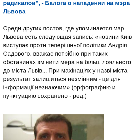
радикалов", - Балога о нападении на мэра
Львова
Среди других постов, где упоминается мэр
Львова есть следующая запись: «новини Київ
виступає проти теперішньої політики Андрія
Садового, вважає потрібно при таких
обставинах змінити мера на більш лояльного
до міста Львів... При махінаціях у назві міста
результат залишиться незмінним - це для
інформації незнаючим» (орфографию и
пунктуацию сохранено - ред.)