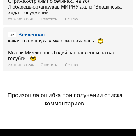
Стрижак-стріляв по селянах...на волі
Любарець-орканізував МИРНУ акцію "Врадіїнська
хода"...осуджений
Ответить
Ссылка
23.07.2013 12:41
Вселенная
+7
какая то не пруха у мусорил началась..
Мысли Миллионов Людей направленны на вас
голубки ..
Ответить
Ссылка
23.07.2013 12:44
Произошла ошибка при получении списка
комментариев.