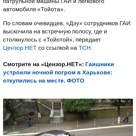
патрульной машины ГАИ и легкового
автомобиля «Тойота».
По словам очевидцев, «Дэу» сотрудников ГАИ
выскочила на встречную полосу, где и
столкнулось с «Тойотой», передает
Цензор.НЕТ
со ссылкой на
ТСН
.
Смотрите на «Цензор.НЕТ»:
Гаишники
устроили ночной погром в Харькове:
откупились на месте. ФОТО