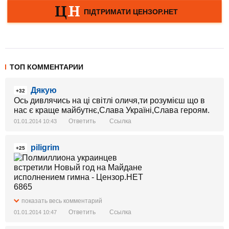
ТОП КОММЕНТАРИИ
Дякую
+32
Ось дивлячись на ці світлі оличя,ти розумієш що в
нас є краще майбутнє,Слава Україні,Слава героям.
Ответить
Ссылка
01.01.2014 10:43
piligrim
+25
показать весь комментарий
Ответить
Ссылка
01.01.2014 10:47