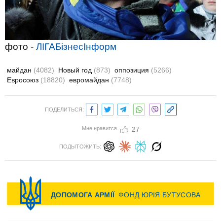
фото -
ЛІГАБізнесІнформ
майдан
(4082)
Новый год
(873)
оппозиция
(5266)
Евросоюз
(18820)
евромайдан
(7748)
ПОДЕЛИТЬСЯ:
Мне нравится
27
ПОДЫТОЖИТЬ: