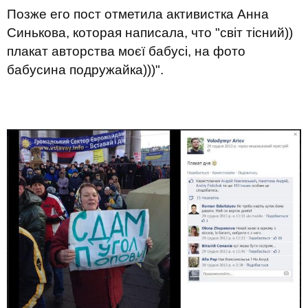
Позже его пост отметила активистка Анна
Синькова, которая написала, что "світ тісний))
плакат авторства моєї бабусі, на фото
бабусина подружайка)))".