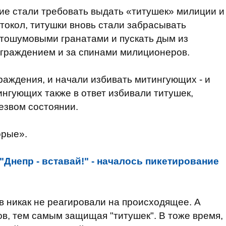
щие стали требовать выдать «титушек» милиции и
токол, титушки вновь стали забрасывать
етошумовыми гранатами и пускать дым из
ограждением и за спинами милиционеров.
раждения, и начали избивать митингующих - и
нгующих также в ответ избивали титушек,
езвом состоянии.
орые».
"Днепр - вставай!" - началось пикетирование
 никак не реагировали на происходящее. А
в, тем самым защищая "титушек". В тоже время,