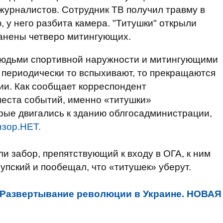
 журналистов. Сотрудник ТВ получил травму в
 у него разбита камера. "Титушки" открыли
Ранены четверо митингующих.
юдьми спортивной наружности и митингующими
 периодически то вспыхивают, то прекращаются
ии. Как сообщает корреспондент
места событий, именно «титушки»
рые двигались к зданию облгосадминистрации,
зор.НЕТ.
и забор, препятствующий к входу в ОГА, к ним
пский и пообещал, что «титушек» уберут.
Развертывание революции в Украине. НОВАЯ