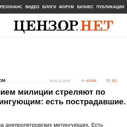
РЕЗОНАНС
ВИДЕО
БЛОГИ
ФОРУМ
БИЗНЕС
ПУБЛИКАЦИИ
ДОМ
43 844
301
26.01.14 16:40
тием милиции стреляют по
ингующим: есть пострадавшие.
на днепропетровских митингующих. Есть