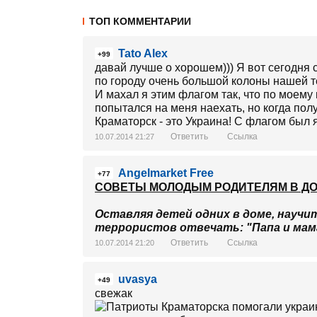
ТОП КОММЕНТАРИИ
Tato Alex
+99
давай лучше о хорошем))) Я вот сегодня
по городу очень большой колоны нашей те
И махал я этим флагом так, что по моему 
попытался на меня наехать, но когда пол
Краматорск - это Украина! С флагом был 
Ответить
Ссылка
10.07.2014 21:27
Angelmarket Free
+77
СОВЕТЫ МОЛОДЫМ РОДИТЕЛЯМ В ДО
Оставляя детей одних в доме, научит
террористов отвечать: "Папа и мам
Ответить
Ссылка
10.07.2014 21:20
uvasya
+49
свежак