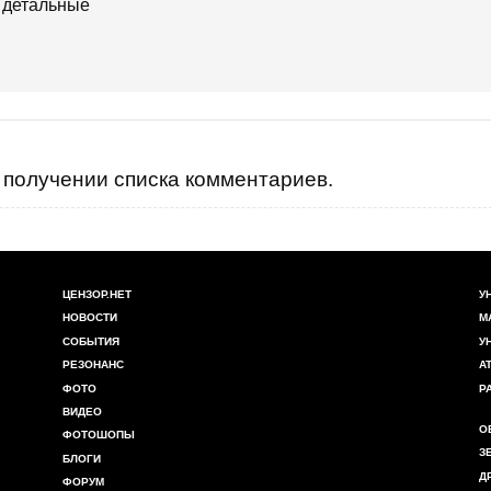
получении списка комментариев.
ЦЕНЗОР.НЕТ
У
НОВОСТИ
М
СОБЫТИЯ
У
РЕЗОНАНС
А
ФОТО
Р
ВИДЕО
О
ФОТОШОПЫ
З
БЛОГИ
Д
ФОРУМ