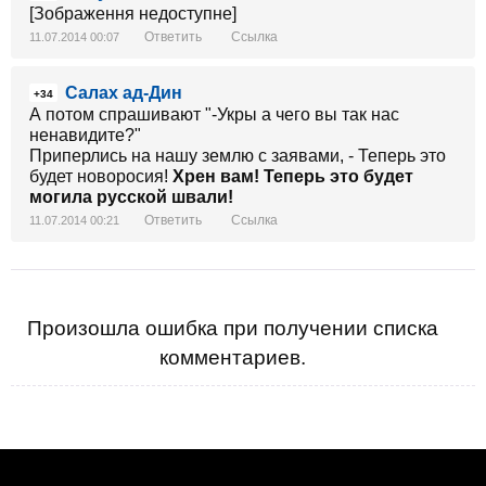
[Зображення недоступне]
Ответить
Ссылка
11.07.2014 00:07
Салах ад-Дин
+34
А потом спрашивают "-Укры а чего вы так нас
ненавидите?"
Приперлись на нашу землю с заявами, - Теперь это
будет новоросия!
Хрен вам! Теперь это будет
могила русской швали!
Ответить
Ссылка
11.07.2014 00:21
Произошла ошибка при получении списка
комментариев.