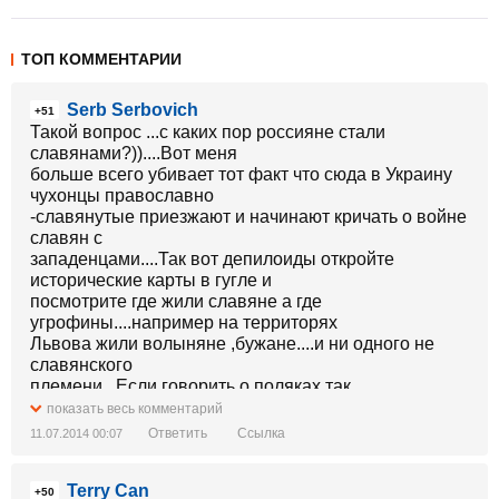
ТОП КОММЕНТАРИИ
Serb Serbovich
+51
Такой вопрос ...с каких пор россияне стали
славянами?))....Вот меня
больше всего убивает тот факт что сюда в Украину
чухонцы православно
-славянутые приезжают и начинают кричать о войне
славян с
западенцами....Так вот депилоиды откройте
исторические карты в гугле и
посмотрите где жили славяне а где
угрофины....например на территорях
Львова жили волыняне ,бужане....и ни одного не
славянского
племени...Если говорить о поляках так
поляки(Поланд)-это поланци-по
показать весь комментарий
-лан-ци по-поллям-эти-это тоже славяне....
Ответить
Ссылка
11.07.2014 00:07
Terry Can
+50