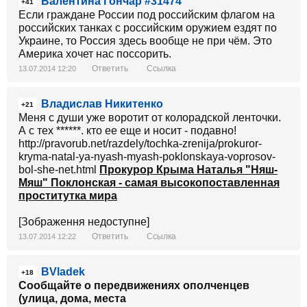
Валентина Гончар #31474
+41
Если граждане России под российским флагом на
российских танках с российским оружием ездят по
Украине, то Россия здесь вообще не при чём. Это
Америка хочет нас поссорить.
Ответить
Ссылка
13.07.2014 12:20
Владислав Никитенко
+21
Меня с души уже воротит от колорадской ленточки.
А с тех ******. кто ее еще и носит - подавно!
http://pravorub.net/razdely/tochka-zrenija/prokuror-
kryma-natal-ya-nyash-myash-poklonskaya-voprosov-
bol-she-net.html
Прокурор Крыма Наталья "Няш-
Мяш" Поклонская - самая высокопоставленная
проститутка мира
[Зображення недоступне]
Ответить
Ссылка
13.07.2014 12:22
BVladek
+18
Сообщайте о передвижениях ополченцев
(улица, дома, места