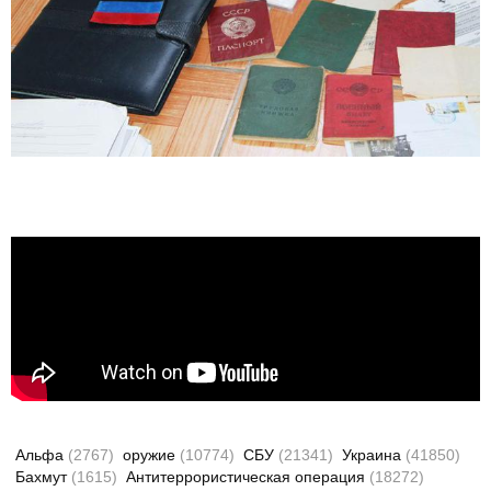
Альфа
(2767)
оружие
(10774)
СБУ
(21341)
Украина
(41850)
Бахмут
(1615)
Антитеррористическая операция
(18272)