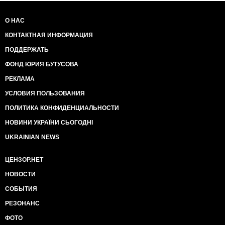
Россия не поможет,
О НАС
люди умирают из-за личных амбиций Стрелкова
КОНТАКТНАЯ ИНФОРМАЦИЯ
(Гиркина). Тел. СБУ Украины
ПОДДЕРЖАТЬ
0800501482, МВС Украины (044) 254-91-02, 0-800-
50-02-02. https://vk.com/away.php?
ФОНД ЮРИЯ БУТУСОВА
to=https%3A%2F%2Fwww.stopterror.in.ua
РЕКЛАМА
https://www.stopterror.in.ua
УСЛОВИЯ ПОЛЬЗОВАНИЯ
(если боитесь из-за не уверенности, используйте
ПОЛИТИКА КОНФИДЕНЦИАЛЬНОСТИ
Тор Браузер, скрывающий
НОВИНИ УКРАЇНИ СЬОГОДНІ
ваш реальный IP, или передавайте информацию по
UKRAINIAN NEWS
телефону через друзей
живущих в Киеве и других не охваченных
ЦЕНЗОР.НЕТ
террористами городов, тем не
НОВОСТИ
менее линия защищена.)
СОБЫТИЯ
РЕЗОНАНС
------------------------------------------------------------------
ФОТО