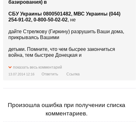
базирования) в
СБУ Украины 0800501482, МВС Украины (044)
254-91-02, 0-800-50-02-02
, не
дайте Стрелкову (Гиркину) разрушить Ваши дома,
прикрываясь Вашими
детьми. Помните, что чем бысрее закончиться
война, тем быстрее Донецкая и
Луганская область заживет мирной жизнью. Не
показать весь комментарий
лишайте крова своих детей.
Ответить
Ссылка
13.07.2014 12:16
Спасите их от войны, не содействуйте бандитам,
запрещайте своим мужьям и
сыновьям вступать в ряды незаконных банд
Произошла ошибка при получении списка
формирований. Стрелков не
комментариев.
восстановит Ваши дома и жизни ни в чем не
повинных детей, не вернет им
матерей и отцов и не подарит им обратно здоровье.