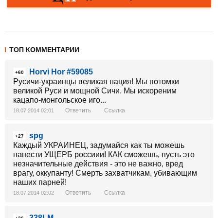
ТОП КОММЕНТАРИИ
Horvi Hor #59085
+60
Русичи-украинцы великая нация! Мы потомки
великой Руси и мощной Сичи. Мы искореним
кацапо-монгольское иго...
Ответить
Ссылка
18.07.2014 02:01
spg
+27
Каждый УКРАИНЕЦ, задумайся как ты можешь
нанести УЩЕРБ россиии! КАК сможешь, пусть это
незначительные действия - это не важно, вред
врагу, оккупанту! Смерть захватчикам, убивающим
наших парней!
Ответить
Ссылка
18.07.2014 02:02
338LM