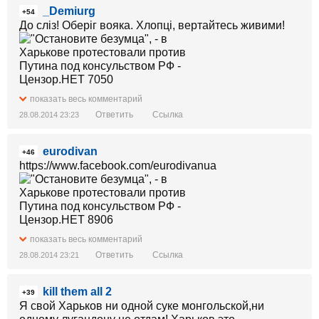
_Demiurg
+54
До сліз! Оберіг вояка. Хлопці, вертайтесь живими!
показать весь комментарий
Ответить
Ссылка
28.08.2014 23:23
eurodivan
+46
https://www.facebook.com/eurodivanua
показать весь комментарий
Ответить
Ссылка
28.08.2014 23:21
kill them all 2
+39
Я свой Харьков ни одной суке монгольской,ни