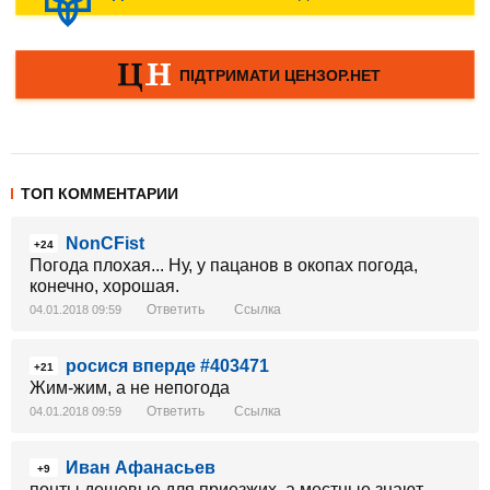
ТОП КОММЕНТАРИИ
NonCFist
+24
Погода плохая... Ну, у пацанов в окопах погода,
конечно, хорошая.
Ответить
Ссылка
04.01.2018 09:59
росися вперде #403471
+21
Жим-жим, а не непогода
Ответить
Ссылка
04.01.2018 09:59
Иван Афанасьев
+9
понты дешевые для приезжих. а местные знают,