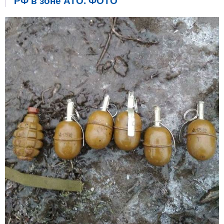
РФ в зоне АТО. ФОТО