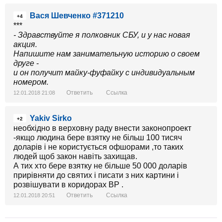
Вася Шевченко #371210
+4
***
- Здравствуйте я полковник СБУ, и у нас новая
акция.
Напишите нам занимательную историю о своем
друге -
и он получит майку-фуфайку с индивидуальным
номером.
Ответить
Ссылка
12.01.2018 21:08
Yakiv Sirko
+2
необхідно в верховну раду внести законопроект
-якщо людина бере взятку не більш 100 тисяч
доларів і не користується офшорами ,то таких
людей щоб закон навіть захищав.
А тих хто бере взятку не більше 50 000 доларів
прирівняти до святих і писати з них картини і
розвішувати в коридорах ВР .
Ответить
Ссылка
12.01.2018 20:51