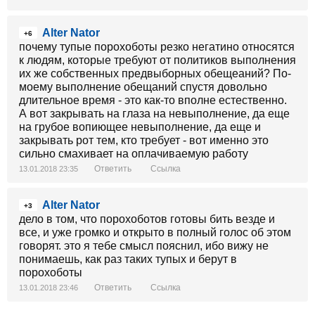
Alter Nator
+6
почему тупые порохоботы резко негатино относятся
к людям, которые требуют от политиков выполнения
их же собственных предвыборных обещеаний? По-
моему выполнение обещаний спустя довольно
длительное время - это как-то вполне естественно.
А вот закрывать на глаза на невыполнение, да еще
на грубое вопиющее невыполнение, да еще и
закрывать рот тем, кто требует - вот именно это
сильно смахивает на оплачиваемую работу
Ответить
Ссылка
13.01.2018 23:35
Alter Nator
+3
дело в том, что порохоботов готовы бить везде и
все, и уже громко и открыто в полный голос об этом
говорят. это я тебе смысл пояснил, ибо вижу не
понимаешь, как раз таких тупых и берут в
порохоботы
Ответить
Ссылка
13.01.2018 23:46