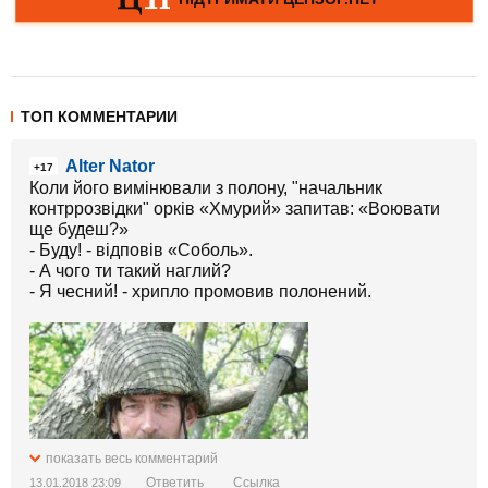
ТОП КОММЕНТАРИИ
Alter Nator
+17
Коли його вимінювали з полону, "начальник
контррозвідки" орків «Хмурий» запитав: «Воювати
ще будеш?»
- Буду! - відповів «Соболь».
- А чого ти такий наглий?
- Я чесний! - хрипло промовив полонений.
показать весь комментарий
Ответить
Ссылка
13.01.2018 23:09